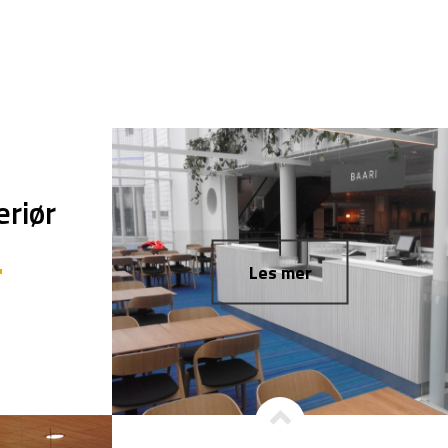
eriør
Les mer