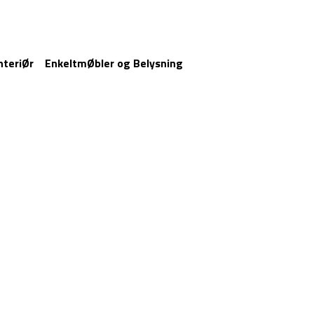
nteriØr
EnkeltmØbler og Belysning